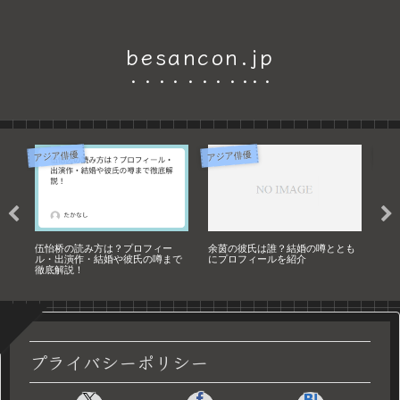
besancon.jp
アジア俳優
アジア俳優
アジ
・
伍怡桥の読み方は？プロフィー
余茵の彼氏は誰？結婚の噂ととも
朱茉
査
ル・出演作・結婚や彼氏の噂まで
にプロフィールを紹介
ル!
徹底解説！
プライバシーポリシー