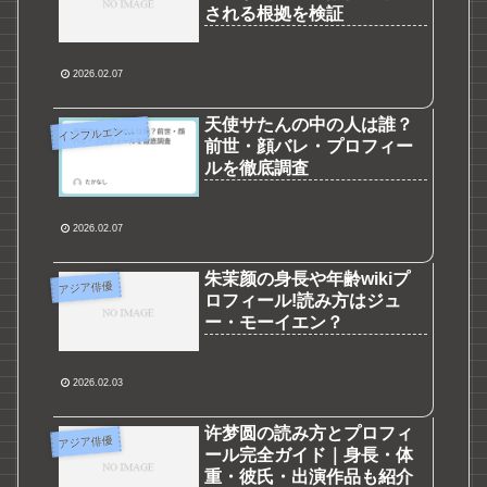
される根拠を検証
2026.02.07
天使サたんの中の人は誰？
イ
ンフルエンサー
前世・顔バレ・プロフィー
ルを徹底調査
2026.02.07
朱茉颜の身長や年齢wikiプ
アジア俳優
ロフィール!読み方はジュ
ー・モーイエン？
2026.02.03
许梦圆の読み方とプロフィ
アジア俳優
ール完全ガイド｜身長・体
重・彼氏・出演作品も紹介