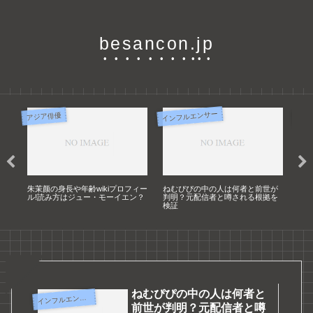
besancon.jp
インフルエンサー
イン
アジア俳優
完
朱茉颜の身長や年齢wikiプロフィー
ねむぴぴの中の人は何者と前世が
天
出
ル!読み方はジュー・モーイエン？
判明？元配信者と噂される根拠を
顔
検証
ねむぴぴの中の人は何者と
イ
ンフルエンサー
前世が判明？元配信者と噂